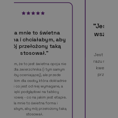
"Jest prosta, intuicyjna,
wszystko od razu rzuca
y
się w oczy."
Jest prosta, intuicyjna, wszystko od
razu rzuca się w oczy. Jesli chodzi o
e
kwestie wizualne to są one lekkie,
m
przyjemne dla oka, brak uczucia
ie
przytłoczenia.
e.
ką