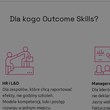
Dla kogo Outcome Skills?
HR i L&D
Manager
Dla zespołów, które chcą raportować
Dla lideró
efekty, nie godziny szkoleń.
nie deklar
Modele kompetencji, luki i postęp
Jasny wid
rozwoju w jednym miejscu.
faktyczni