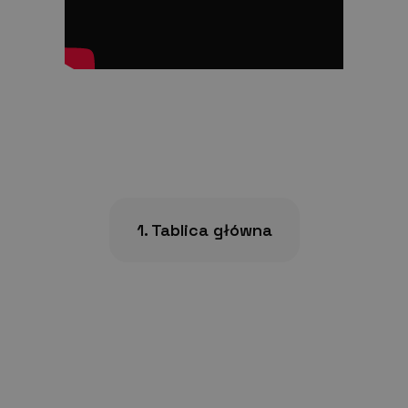
Z czego składa się
Outcome Skills?
1. Tablica główna
Wygenerowany model kompetencji
ma charakter wirtualnej tablicy,
a poszczególne kompetencje
zobrazowane są w formie