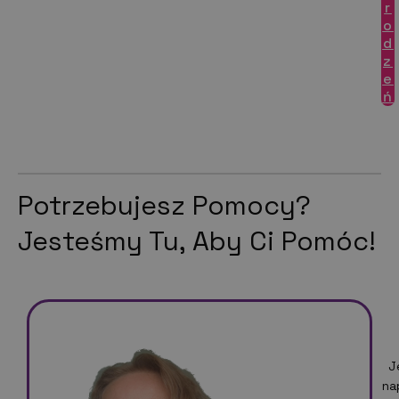
r
o
d
z
e
ń
Potrzebujesz Pomocy?
Jesteśmy Tu, Aby Ci Pomóc!
J
na