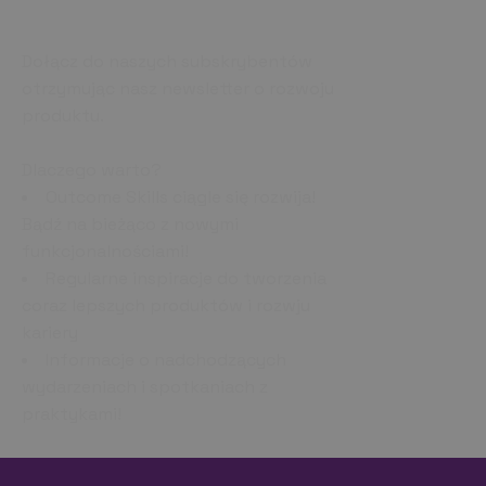
Rozwijaj się razem z nami!
Dołącz do naszych subskrybentów
otrzymując nasz newsletter o rozwoju
produktu.
Dlaczego warto?
Outcome Skills ciągle się rozwija!
Bądź na bieżąco z nowymi
funkcjonalnościami!
Regularne inspiracje do tworzenia
coraz lepszych produktów i rozwju
kariery
Informacje o nadchodzących
wydarzeniach i spotkaniach z
praktykami!