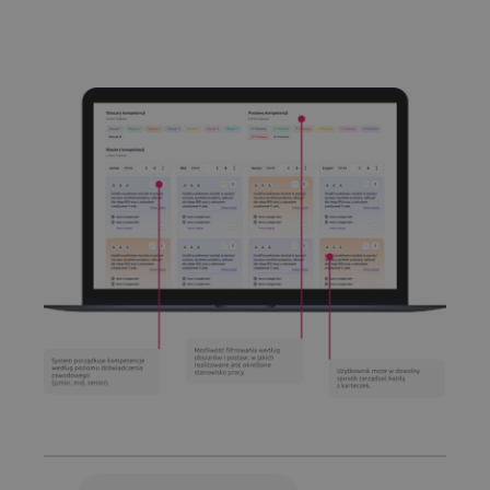
karteczek, dzięki czemu całość jest
przejrzysta i łatwa w nawigacji.