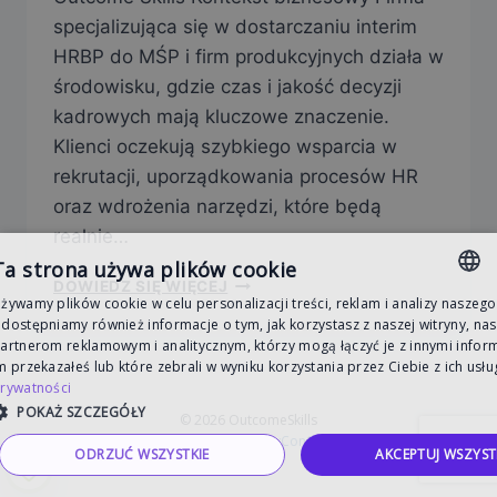
specjalizująca się w dostarczaniu interim
HRBP do MŚP i firm produkcyjnych działa w
środowisku, gdzie czas i jakość decyzji
kadrowych mają kluczowe znaczenie.
Klienci oczekują szybkiego wsparcia w
rekrutacji, uporządkowania procesów HR
oraz wdrożenia narzędzi, które będą
realnie…
Ta strona używa plików cookie
DOWIEDZ SIĘ WIĘCEJ
żywamy plików cookie w celu personalizacji treści, reklam i analizy naszego
POLISH
dostępniamy również informacje o tym, jak korzystasz z naszej witryny, na
artnerom reklamowym i analitycznym, którzy mogą łączyć je z innymi infor
ENGLISH
m przekazałeś lub które zebrali w wyniku korzystania przez Ciebie z ich usłu
rywatności
POKAŻ SZCZEGÓŁY
© 2026 OutcomeSkills
Created by
DevCon1
ODRZUĆ WSZYSTKIE
AKCEPTUJ WSZYST